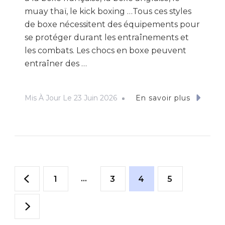
muay thaï, le kick boxing …Tous ces styles
de boxe nécessitent des équipements pour
se protéger durant les entraînements et
les combats. Les chocs en boxe peuvent
entraîner des …
Mis À Jour Le
23 Juin 2026
En savoir plus
Pagination
Page
…
Page
Page
Page
1
3
4
5
des