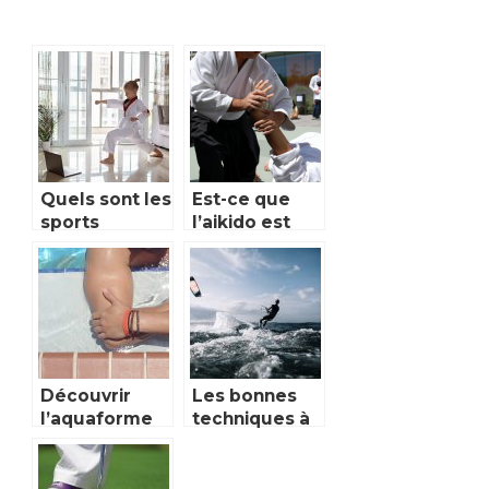
Quels sont les
Est-ce que
sports
l’aikido est
martiaux
efficace ?
possible pour
enfant ?
Découvrir
Les bonnes
l’aquaforme
techniques à
et ses
maîtriser pour
avantages
débuter en
wing foil