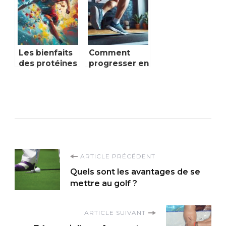
votre santé
quotidienne
Les bienfaits
Comment
des protéines
progresser en
de
course à pied
lactosérum
de chez soi en
pour les
5 méthodes
sportifs
sans risque
de blessure
Navigation
ARTICLE PRÉCÉDENT
Quels sont les avantages de se
d'article
mettre au golf ?
ARTICLE SUIVANT