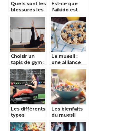
Quels sont les
Est-ce que
blessures les
l’aikido est
plus
efficace ?
fréquents en
tennis ?
Choisir un
Le muesli :
tapis de gym :
une alliance
les conseils a
parfaite de
suivre
glucides
complexes
pour les
athlètes
Les différents
Les bienfaits
types
du muesli
d’entraînement
pour le petit
sur rameur
déjeuner sur