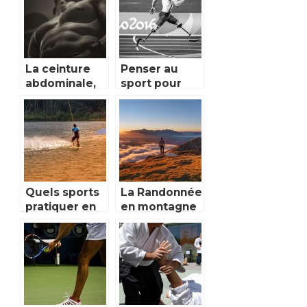
La ceinture
Penser au
abdominale,
sport pour
dites bonjour
des
à un ventre
personnes
ferme
handicapées.
Quels sports
La Randonnée
pratiquer en
en montagne
été?
en été.
Comment
bien s’y
préparer ?