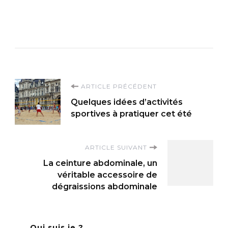
dimensionnes
: les
consequences
sur votre jeu
Navigation
ARTICLE PRÉCÉDENT
Quelques idées d’activités
d'article
sportives à pratiquer cet été
ARTICLE SUIVANT
La ceinture abdominale, un
véritable accessoire de
dégraissions abdominale
Qui suis je ?