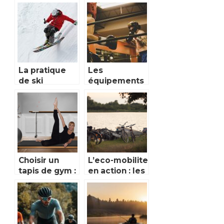
un véritable
dites bonjour
accessoire de
à un ventre
dégraissions
ferme
abdominale
La pratique
Les
de ski
équipements
demande une
qu’il faut avoir
bonne
pour faire de
maîtrise du
la boxe
domaine
Choisir un
L’eco-mobilite
tapis de gym :
en action : les
les conseils a
vtc
suivre
electriques
conquierent
nos routes