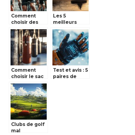
Comment
Les 5
choisir des
meilleurs
cuissards de
float tubes
cyclisme
pour les jours
homme pour
de pêche :
un confort
comparatif et
optimal
test en
situation
réelle
Comment
Test et avis : 5
choisir le sac
paires de
de frappe
gants
idéal pour
chauffants ski
votre
pour des
discipline
sessions
sportive
confortables
Clubs de golf
mal