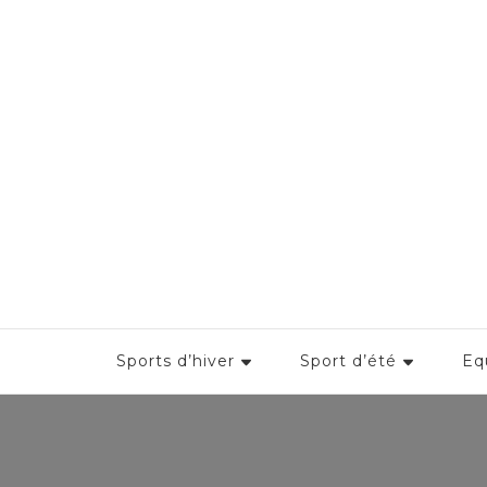
Aikido jaffraji
Le sport bien frais
Sports d’hiver
Sport d’été
Eq